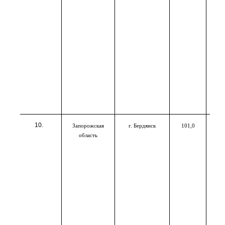
Запорожская
г. Бердянск
101,0
область