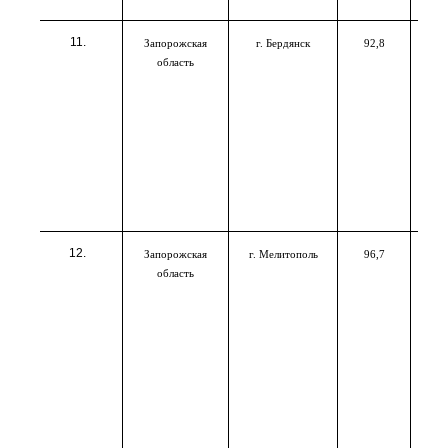
Запорожская
г. Бердянск
92,8
область
Запорожская
г. Мелитополь
96,7
область