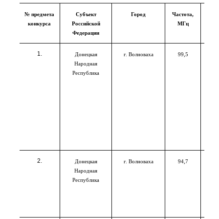
№ предмета
Субъект
Город
Частота,
Мощ
конкурса
Российской
МГц
Федерации
Донецкая
г. Волноваха
99,5
Народная
Республика
Донецкая
г. Волноваха
94,7
Народная
Республика