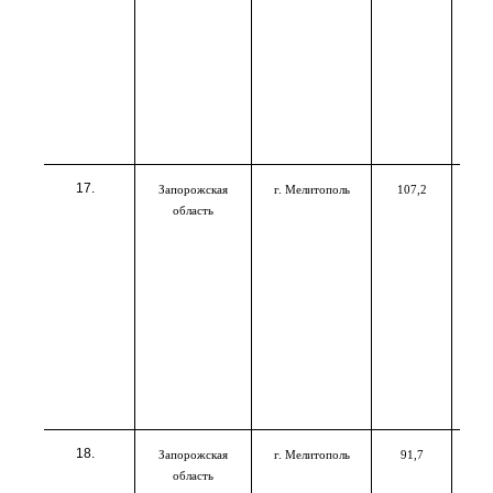
Запорожская
г. Мелитополь
107,2
область
Запорожская
г. Мелитополь
91,7
область