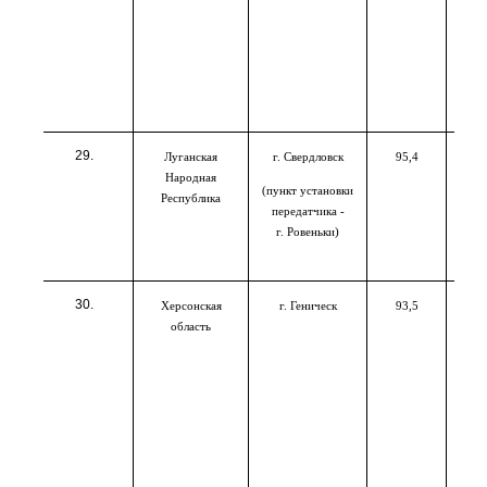
Луганская
г. Свердловск
95,4
Народная
(пункт установки
Республика
передатчика -
г. Ровеньки)
Херсонская
г. Геническ
93,5
область