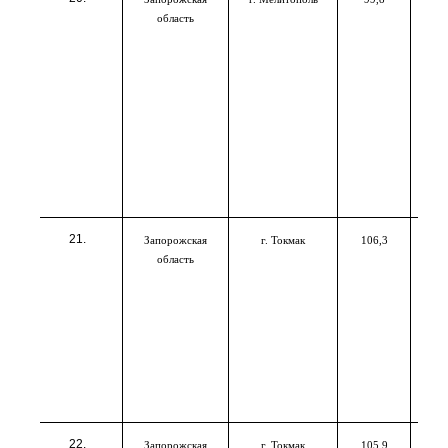
область
Запорожская
г. Токмак
106,3
область
Запорожская
г. Токмак
105,9