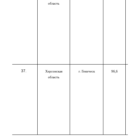
область
Херсонская
г. Геническ
96,6
область