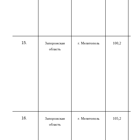
Запорожская
г. Мелитополь
100,2
область
Запорожская
г. Мелитополь
105,2
область